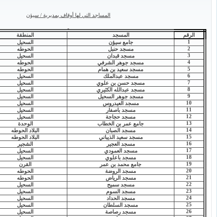
المساجد التي لها أوقاف بمديرية / سيؤن
الرقم
المسجد
المنطقة
1
جامع سيؤن
السحيل
2
مسجد حنبل
الحوطه
3
مسجد قبدان
السحيل
4
مسجد جوهر الشرفي
الحوطه
5
مسجد سعيد بن همام
الحوطه
6
مسجد عبدالملك
السحيل
7
مسجد حسن بن علوي
السحيل
8
مسجد عبدالله الكثيري
السحيل
9
مسجد جوهر السحيل
السحيل
10
مسجد العيدروس
السحيل
11
مسجد باصفار
السحيل
12
مسجد حجاجة
السحيل
13
جامع عمر بن الخطاب
الوحدة
14
مسجد الصبان
البلاد الحوطه
15
مسجد سعيد الذيباني
البلاد الحوطه
16
مسجد العجير
الشجير
17
مسجد العمودي
السحيل
18
مسجد باعلوي
السحيل
19
جامع محمد بن عمر
القرن
20
مسجد الروضة
الحوطه
21
مسجد الرياض
الحوطه
22
مسجد سميح
السحيل
23
مسجد السوم
السحيل
24
مسجد الحداد
السحيل
25
مسجد السلطان
السحيل
26
مسجد رصاصة
السحيل