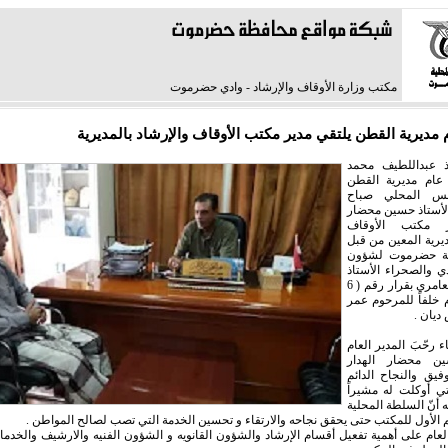
مكتب وزارة الأوقاف والإرشاد - وادي حضرموت
 مديرية القطن يلتقي مدير مكتب الأوقاف والإرشاد بالمديرية
اذ عبداللطيف محمد
 عام مديرية القطن
لس المحلي صباح
الأستاذ حسين محضار
ر مكتب الأوقاف
ديرية المعين من قبل
ة حضرموت لشؤون
ي والصحراء الأستاذ
عامر سعيد العامري بقرار رقم ( 6
 لسنة 2025م خلفاً للمرحوم عمر
يان .
ء رحّبَ المدير العام
ين محضار الهدار
توفيق والنجاح الدائم
ي أوكلت له مشيراً
 أنّ السلطة المحلية
 الأول للمكتب حتى يحقق نجاحه والارتقاء و تحسين الخدمة التي تصب لصالح المواطن .
العام على أهمية تفعيل أقسام الإرشاد والشؤون القانويه و الشؤون الفنيه والارشيف والخدما