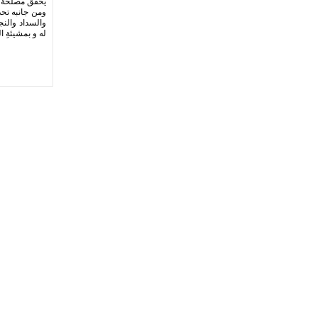
يحقق مصلحة ا
ومن جانبه تحدث
والسداد والنج
له و بمشيئةِ 