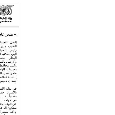
مدير عام
إلتقى الأست
النقيب مدير
رئيس المج
اليوم بمكتبه 
الهدار مدي
والإرشاد بالم
وكيل محافظ
مديريات الواد
)
جمعان خميس د
في بداية اللقا
بالأستاذ حس
متمنياً له ال
في مهامه الت
في الوقت ذاته
ستكون الداعم
و أكد المدير 