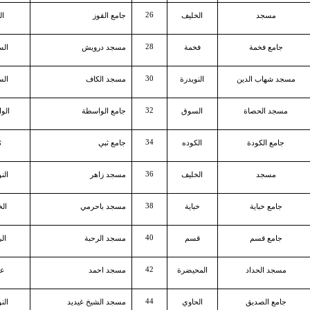
26
مسجد
الخليف
جامع القوز
ال
28
جامع فخمة
فخمة
مسجد درويش
الس
30
مسجد شهاب الدين
النويدرة
مسجد الكاف
الس
32
مسجد الحصاة
السوق
جامع الواسطة
الو
34
جامع الكودة
الكوده
جامع ثبي
ث
36
مسجد
الخليف
مسجد زاهر
الن
38
جامع خباية
خباية
مسجد باحرمي
ال
40
جامع قسم
قسم
مسجد الرحبة
ال
42
مسجد الحداد
المحيضرة
مسجد احمد
عي
44
جامع الصديق
الحاوي
مسجد الشيخ غيديد
الن