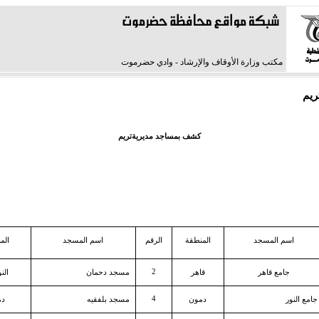
مكتب وزارة الأوقاف والإرشاد - وادي حضرموت
ريم
كشف بمساجد مديريةتريم
اسم المسجد
المنطقة
الرقم
اسم المسجد
الم
2
جامع قاهر
قاهر
مسجد دحمان
الن
4
جامع النور
دمون
مسجد بلفقيه
دم