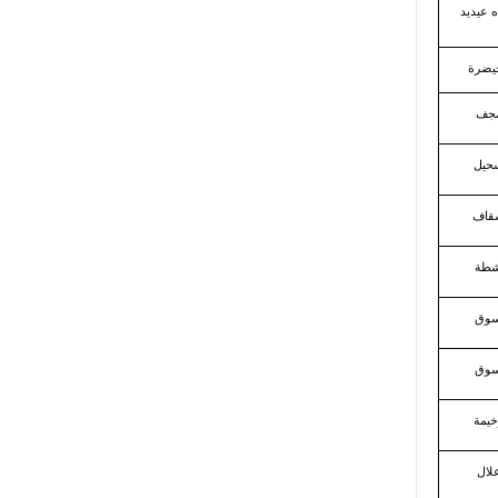
ه عيديد
حيضرة
مجف
حيل
قاف
طة
سوق
سوق
خيمة
علال