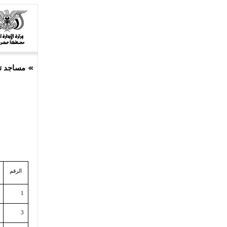
مساجد ت
الرقم
1
3