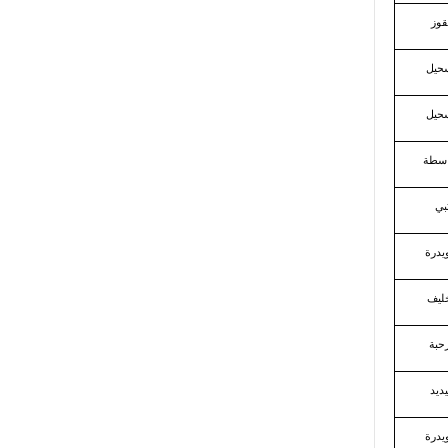
قوز
حيل
حيل
اسطة
بي
ويدرة
خليف
رحبة
ديد
ويدرة